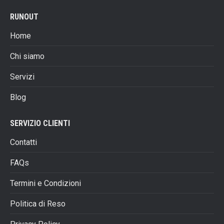
varianti.
nella
RUNOUT
Le
pagina
opzioni
del
Home
possono
prodotto
essere
Chi siamo
scelte
Servizi
nella
pagina
Blog
del
prodotto
SERVIZIO CLIENTI
Contatti
FAQs
Termini e Condizioni
Politica di Reso