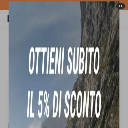
Spedizione GRATUITA per ordini superiori a 100€
Carrello
Cerca:
BUFF® EXPLORE BOONEY HAT cappello
da escursionismo
Tu sei qui: