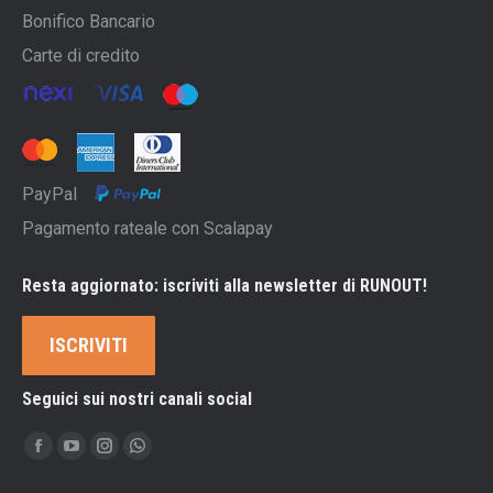
Bonifico Bancario
Carte di credito
PayPal
Pagamento rateale con Scalapay
Resta aggiornato: iscriviti alla newsletter di RUNOUT!
ISCRIVITI
Seguici sui nostri canali social
Ci puoi trovare su:
Facebook
YouTube
Instagram
Whatsapp
page
page
page
page