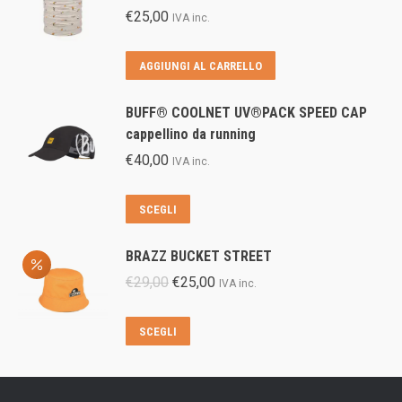
€
25,00
IVA inc.
AGGIUNGI AL CARRELLO
BUFF® COOLNET UV®PACK SPEED CAP
cappellino da running
€
40,00
IVA inc.
Questo
SCEGLI
prodotto
ha
BRAZZ BUCKET STREET
più
Il
Il
€
29,00
€
25,00
IVA inc.
varianti.
prezzo
prezzo
Le
originale
attuale
Questo
SCEGLI
opzioni
era:
è:
prodotto
possono
€29,00.
€25,00.
ha
essere
più
scelte