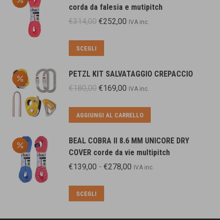
corda da falesia e mutipitch
Il
Il
€
314,00
€
252,00
IVA inc.
prezzo
prezzo
originale
attuale
Questo
SCEGLI
era:
è:
prodotto
€314,00.
€252,00.
ha
PETZL KIT SALVATAGGIO CREPACCIO
più
Il
Il
€
180,00
€
169,00
IVA inc.
varianti.
prezzo
prezzo
Le
originale
attuale
AGGIUNGI AL CARRELLO
opzioni
era:
è:
possono
€180,00.
€169,00.
essere
BEAL COBRA II 8.6 MM UNICORE DRY
scelte
COVER corde da vie multipitch
nella
Fascia
€
139,00
-
€
278,00
IVA inc.
pagina
di
del
prezzo:
Questo
SCEGLI
prodotto
da
prodotto
€139,00
ha