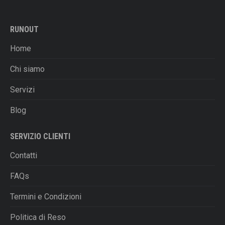
a
più
€278,00
varianti.
RUNOUT
Le
opzioni
Home
possono
essere
Chi siamo
scelte
Servizi
nella
pagina
Blog
del
prodotto
SERVIZIO CLIENTI
Contatti
FAQs
Termini e Condizioni
Politica di Reso