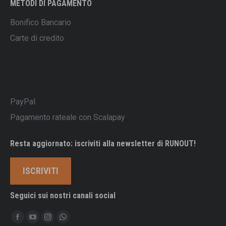
METODI DI PAGAMENTO
Bonifico Bancario
Carte di credito
PayPal
Pagamento rateale con Scalapay
Resta aggiornato: iscriviti alla newsletter di RUNOUT!
ISCRIVITI
Seguici sui nostri canali social
Ci puoi trovare su:
Facebook
YouTube
Instagram
Whatsapp