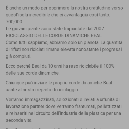
È anche un modo per esprimere la nostra gratitudine verso
quest’isola incredibile che ci avvantaggia così tanto.
7
0
0
,
0
0
0
Le giovani piante sono state trapiantate dal 2007
RICICLAGGIO DELLE CORDE DINAMICHE BEAL
Come tutti sappiamo, abbiamo solo un pianeta. La quantità
di rifiuti non riciclati rimane elevata nonostante i progressi
già compiuti.
Ecco perché Beal da 10 anni ha reso riciclabile il 100%
delle sue corde dinamiche.
Chiunque può inviare le proprie corde dinamiche Beal
usate al nostro reparto di riciclaggio.
Verranno immagazzinati, selezionati e inviati a un’unità di
lavorazione partner dove verranno frantumati, pellettizzati
e reinseriti nel circuito dell’industria della plastica per una
seconda vita.