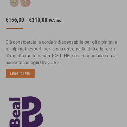
Fascia
€
156,00
-
€
310,00
IVA inc.
di
prezzo:
Già considerata la corda indispensabile per gli alpinisti e
da
gli alpinisti esperti per la sua estrema fluidità e la forza
€156,00
d’impatto molto bassa, ICE LINE è ora disponibile con la
a
nuova tecnologia UNICORE.
€310,00
LEGGI DI PIÙ