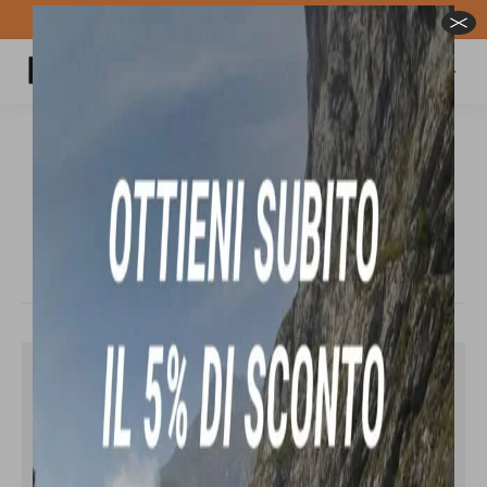
Spedizione GRATUITA per ordini superiori a 100€
Carrello
Cerca:
BATALEON BLASTER ASYMWRAP™
FASE®2025/26 attacco rapido per
snowboard
Tu sei qui:
In offerta!