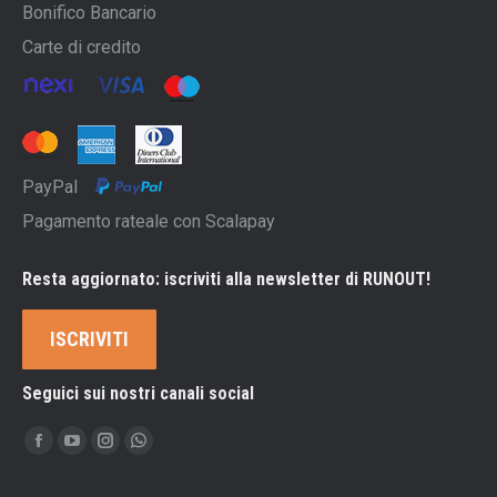
Bonifico Bancario
Carte di credito
PayPal
Pagamento rateale con Scalapay
Resta aggiornato: iscriviti alla newsletter di RUNOUT!
ISCRIVITI
Seguici sui nostri canali social
Ci puoi trovare su:
Facebook
YouTube
Instagram
Whatsapp
page
page
page
page