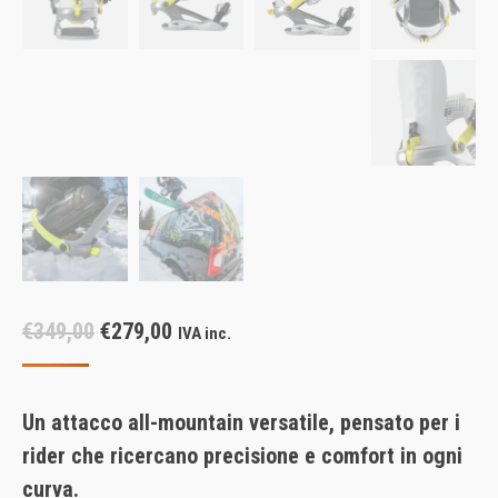
Il
Il
€
349,00
€
279,00
IVA inc.
prezzo
prezzo
originale
attuale
Un attacco all-mountain versatile, pensato per i
era:
è:
rider che ricercano precisione e comfort in ogni
€349,00.
€279,00.
curva.