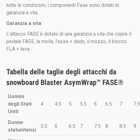
tutte le condizioni, i componenti Fase sono dotati di
garanzia a vita.
Garanzia a vita
L’attacco FASE è dotato di una garanzia a vita che copre il
pedale FASE, la molla, l’asse + dado, il mozzo, il blocco
FLA + leva.
Tabella delle taglie degli attacchi da
snowboard Blaster AsymWrap™ FASE®
Uomini
degli Stati
4
4.5
5
5.5
6
6.5
7
7.5
Uniti
Donne
5.5
6
6.5
7
7.5
8
8.5
9
statunitensi