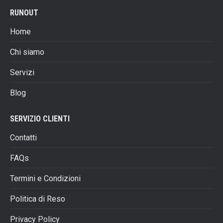
varianti.
pagina
RUNOUT
Le
del
opzioni
prodotto
Home
possono
essere
Chi siamo
scelte
Servizi
nella
pagina
Blog
del
prodotto
SERVIZIO CLIENTI
Contatti
FAQs
Termini e Condizioni
Politica di Reso
Privacy Policy