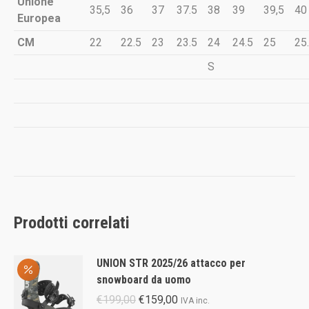
Unione
35,5
36
37
37.5
38
39
39,5
40
Europea
CM
22
22.5
23
23.5
24
24.5
25
25
S
Prodotti correlati
UNION STR 2025/26 attacco per
snowboard da uomo
Il
Il
€
199,00
€
159,00
IVA inc.