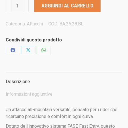
BATALEON
AGGIUNGI AL CARRELLO
BLASTER
ASYMWRAP™
FASE®2025/26
Categoria:
Attacchi
COD:
BA.26.28.BL.
attacco
rapido
Condividi questo prodotto
per
snowboard
Condividi
Condividi
Condividi
quantità
su
su
su
Facebook
X
WhatsApp
Descrizione
Informazioni aggiuntive
Un attacco all-mountain versatile, pensato per i rider che
ricercano precisione e comfort in ogni curva.
Dotato dell’innovativo sistema FASE Fast Entry, questo