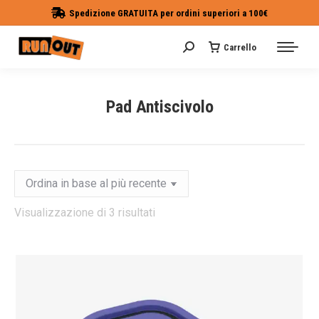
Spedizione GRATUITA per ordini superiori a 100€
Carrello
Cerca:
Pad Antiscivolo
Tu sei qui:
zzo
zzo
Ordina
Visualizzazione di 3 risultati
in
base
al
più
recente