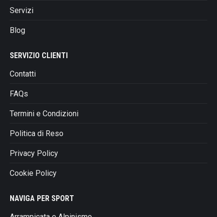
nella
Servizi
pagina
del
Blog
prodotto
SERVIZIO CLIENTI
Contatti
FAQs
Termini e Condizioni
Politica di Reso
Privacy Policy
Cookie Policy
NAVIGA PER SPORT
Arrampicata e Alpinismo