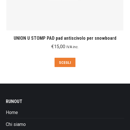
UNION U STOMP PAD pad antiscivolo per snowboard
€
15,00
IVA inc.
Questo
SCEGLI
prodotto
ha
più
varianti.
Le
RUNOUT
opzioni
possono
Home
essere
scelte
Chi siamo