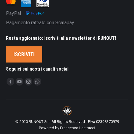
PayPal
Pagamento rateale con Scalapay
Resta aggiornato: iscriviti alla newsletter di RUNOUT!
ISCRIVITI
Seguici sui nostri canali social
Ci puoi trovare su:
Facebook
YouTube
Instagram
Whatsapp
page
page
page
page
opens
opens
opens
opens
in
in
in
in
new
new
new
new
© 2020 RUNOUT Srl - All Rights Reserved - P.Iva 02398370979
window
window
window
window
Powered by
Francesco Lastrucci