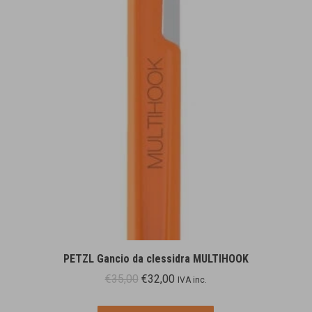
PETZL Gancio da clessidra MULTIHOOK
Il
Il
€
35,00
€
32,00
IVA inc.
prezzo
prezzo
originale
attuale