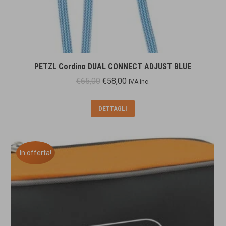
PETZL Cordino DUAL CONNECT ADJUST BLUE
Il
Il
€
65,00
€
58,00
IVA inc.
prezzo
prezzo
originale
attuale
DETTAGLI
era:
è:
€65,00.
€58,00.
In offerta!