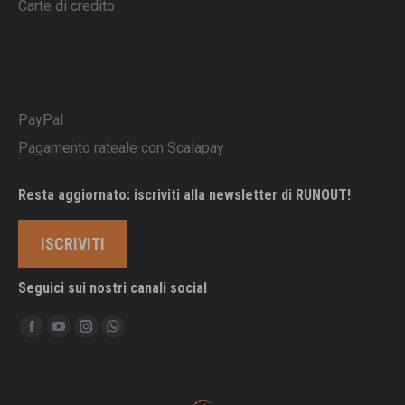
Carte di credito
PayPal
Pagamento rateale con Scalapay
Resta aggiornato: iscriviti alla newsletter di RUNOUT!
ISCRIVITI
Seguici sui nostri canali social
Ci puoi trovare su:
Facebook
YouTube
Instagram
Whatsapp
page
page
page
page
opens
opens
opens
opens