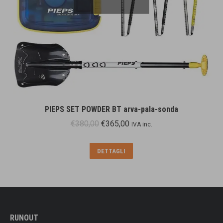
PIEPS SET POWDER BT arva-pala-sonda
Il
Il
€
380,00
€
365,00
IVA inc.
prezzo
prezzo
originale
attuale
DETTAGLI
era:
è:
€380,00.
€365,00.
RUNOUT