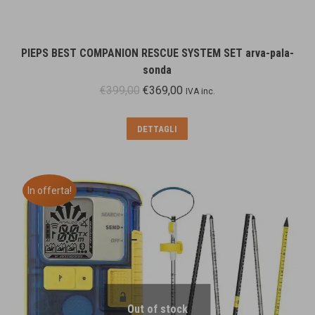
PIEPS BEST COMPANION RESCUE SYSTEM SET arva-pala-
sonda
Il
Il
€
399,00
€
369,00
IVA inc.
prezzo
prezzo
originale
attuale
DETTAGLI
era:
è:
€399,00.
€369,00.
In offerta!
Out of stock