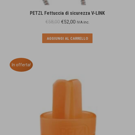
PETZL Fettuccia di sicurezza V-LINK
Il
Il
€
58,00
€
52,00
IVA inc.
prezzo
prezzo
originale
attuale
AGGIUNGI AL CARRELLO
era:
è:
€58,00.
€52,00.
In offerta!