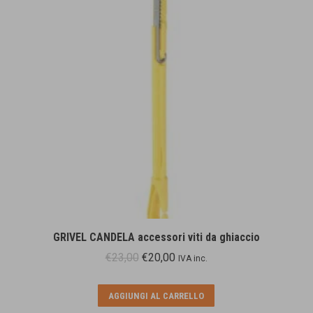
GRIVEL CANDELA accessori viti da ghiaccio
Il
Il
€
23,00
€
20,00
IVA inc.
prezzo
prezzo
originale
attuale
AGGIUNGI AL CARRELLO
era:
è: