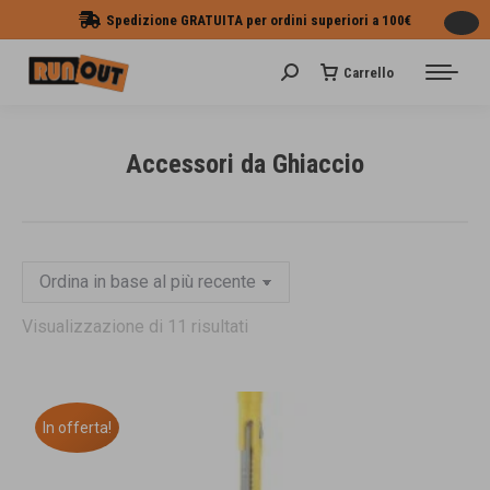
Spedizione GRATUITA per ordini superiori a 100€
Carrello
Cerca:
Accessori da Ghiaccio
Tu sei qui:
zzo
zzo
Ordina
Visualizzazione di 11 risultati
in
base
al
In offerta!
più
recente