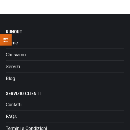
€30,00.
€27,00.
ha
più
varianti.
Le
RUNOUT
opzioni
possono
Home
essere
scelte
Chi siamo
nella
Servizi
pagina
del
Blog
prodotto
SERVIZIO CLIENTI
Contatti
FAQs
Termini e Condizioni